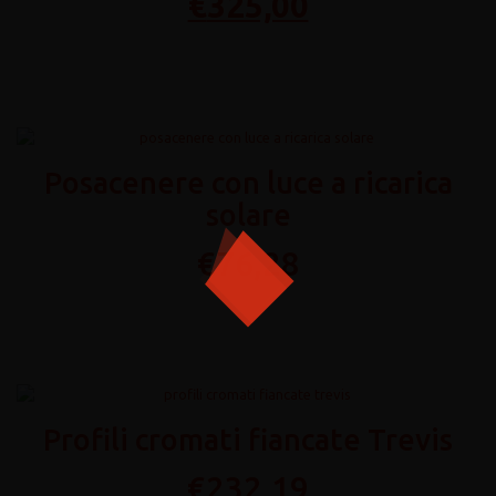
Il
Il
€
325,00
prezzo
prezzo
originale
attuale
era:
è:
Posacenere con luce a ricarica
€838,03.
€325,00.
solare
€
76,28
Profili cromati fiancate Trevis
€
232,19