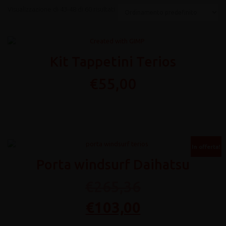
Visualizzazione di 43-48 di 60 risultati
Kit Tappetini Terios
€
55,00
In offerta!
Porta windsurf Daihatsu
€
265,36
Il
Il
€
103,00