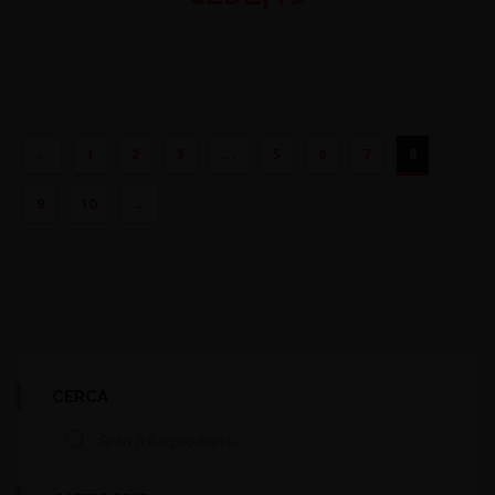
←
1
2
3
…
5
6
7
8
9
10
→
CERCA