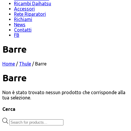
Ricambi Daihatsu
Accessori
Rete Riparatori
Richiami
News
Contatti
FB
Barre
Home
/
Thule
/ Barre
Barre
Non è stato trovato nessun prodotto che corrisponde alla
tua selezione.
Cerca
Products
search