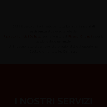
DPS è il punto di riferimento per tutta Italia per i
servizi di
assistenza
attraverso la rete dei
Riparatori Ufficiali Daihatsu
, per la fornitura di
Ricambi Originali
e per la
gestione delle
garanzie
.
Un impegno fatto di passione, di professionalità e di esperienza.
Quello che merita la tua
Daihatsu
.
I NOSTRI SERVIZI