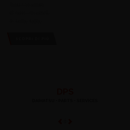
Tutti i ricambi,
di tutti i modelli,
in tutta Italia
SCOPRI DI PIÙ
DPS
DAIHATSU • PARTS • SERVICES