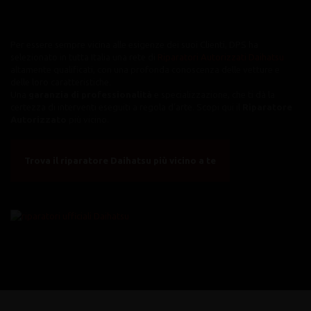
Per essere sempre vicina alle esigenze dei suoi Clienti, DPS ha
selezionato in tutta Italia una rete di
Riparatori Autorizzati Daihatsu
altamente qualificati, con una profonda conoscenza delle vetture e
delle loro caratteristiche.
Una
garanzia di professionalità
e specializzazione, che ti dà la
certezza di interventi eseguiti a regola d’arte. Scopi qui il
Riparatore
Autorizzato
più vicino.
Trova il riparatore Daihatsu più vicino a te