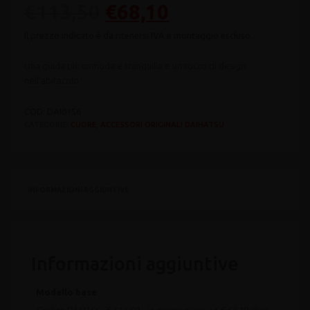
Il
Il
€
113,50
€
68,10
prezzo
prezzo
Una guida più comoda e tranquilla e un tocco di design
originale
attuale
nell’abitacolo.
era:
è:
COD:
DAI0156
CATEGORIE:
CUORE
,
ACCESSORI ORIGINALI DAIHATSU
€113,50.
€68,10.
INFORMAZIONI AGGIUNTIVE
Informazioni aggiuntive
Modello base