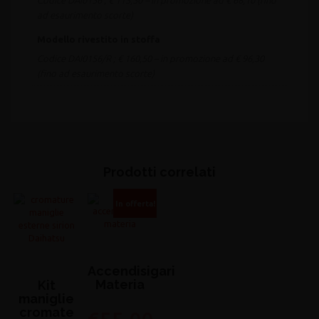
Codice DAI0156 ; € 113,50 – in promozione ad € 68,10 (fino
ad esaurimento scorte)
Modello rivestito in stoffa
Codice DAI0156/R ; € 160,50 – in promozione ad € 96,30
(fino ad esaurimento scorte)
Prodotti correlati
In offerta!
Accendisigari
Materia
Kit
maniglie
cromate