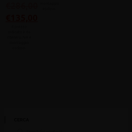
€
286,00
Il
€
135,00
prezzo
Il
originale
prezzo
era:
attuale
€286,00.
è:
€135,00.
CERCA