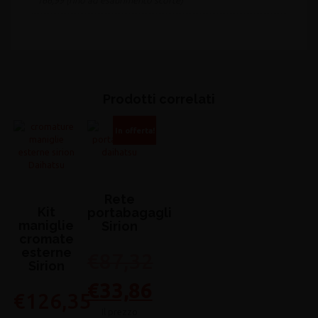
166,99 (fino ad esaurimento scorte)
Prodotti correlati
In offerta!
Rete
Kit
portabagagli
maniglie
Sirion
cromate
esterne
€
87,32
Sirion
Il
€
33,86
€
126,35