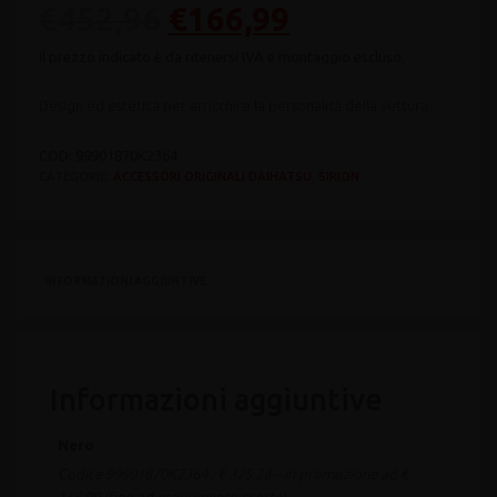
Il
Il
€
452,96
€
166,99
prezzo
prezzo
Design ed estetica per arricchire la personalità della vettura.
originale
attuale
COD:
99901870K2364
era:
è:
CATEGORIE:
ACCESSORI ORIGINALI DAIHATSU
,
SIRION
€452,96.
€166,99.
INFORMAZIONI AGGIUNTIVE
Informazioni aggiuntive
Nero
Codice 99901870K2364 ; € 325,28 – in promozione ad €