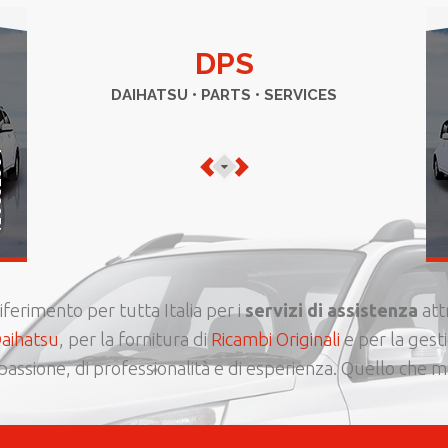
DPS
DAIHATSU • PARTS • SERVICES
RI
riferimento per tutta Italia per i
servizi di assistenza
att
Daihatsu
, per la fornitura di
Ricambi Originali
e per la gest
assione, di professionalità e di esperienza. Quello che m