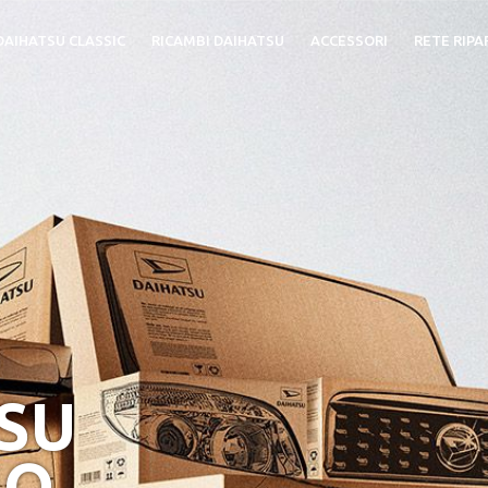
DAIHATSU CLASSIC
RICAMBI DAIHATSU
ACCESSORI
RETE RIPA
TSU
MO