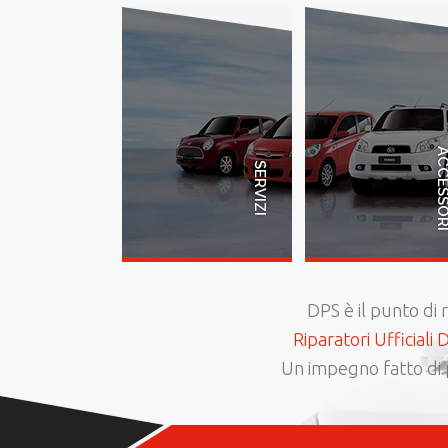
ACCESSO
SERVIZI
DPS è il punto di 
Riparatori Ufficiali 
Un impegno fatto di p