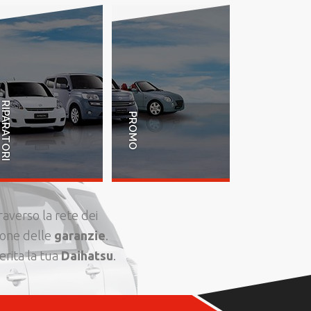
RIPARATORI
PROMO
raverso la rete dei
ione delle
garanzie
.
erita la tua
Daihatsu
.